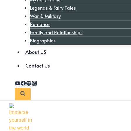
Legends & Fairy Tales
War & Military
Romance
Family and Relationships
Biographies
About US
Contact Us