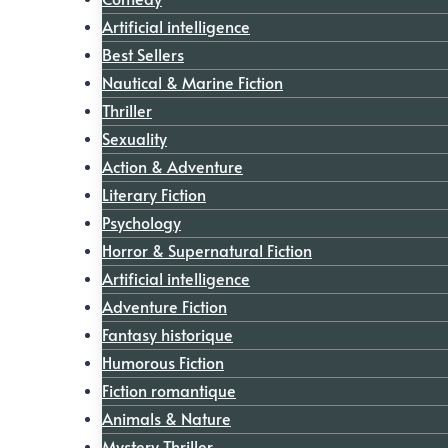
Artificial intelligence
Best Sellers
Nautical & Marine Fiction
Thriller
Sexuality
Action & Adventure
Literary Fiction
Psychology
Horror & Supernatural Fiction
Artificial intelligence
Adventure Fiction
Fantasy historique
Humorous Fiction
Fiction romantique
Animals & Nature
Mystery Thriller