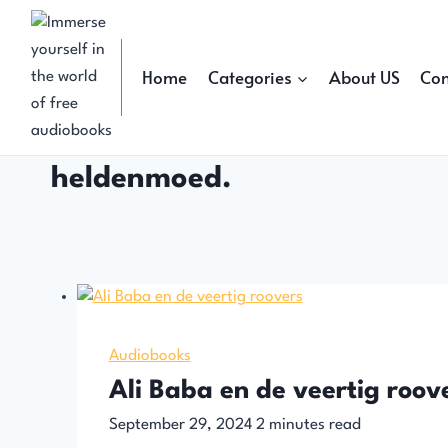
Skip
to
content
Home
Categories
About US
Con
heldenmoed.
Audiobooks
Ali Baba en de veertig roov
September 29, 2024
2
minutes read