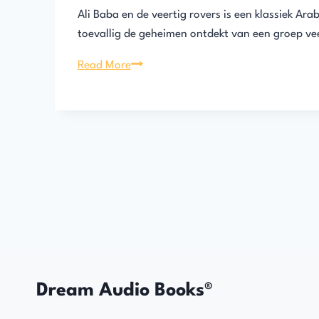
Ali Baba en de veertig rovers is een klassiek Ar
toevallig de geheimen ontdekt van een groep veer
Ali
Read More
Baba
en
de
veertig
roovers
Dream Audio Books®