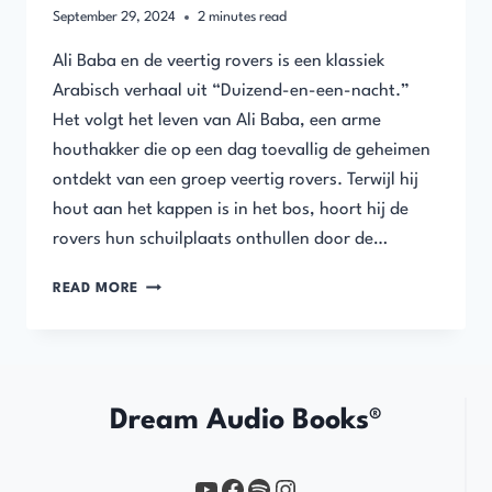
September 29, 2024
2
minutes read
Ali Baba en de veertig rovers is een klassiek
Arabisch verhaal uit “Duizend-en-een-nacht.”
Het volgt het leven van Ali Baba, een arme
houthakker die op een dag toevallig de geheimen
ontdekt van een groep veertig rovers. Terwijl hij
hout aan het kappen is in het bos, hoort hij de
rovers hun schuilplaats onthullen door de…
ALI
READ MORE
BABA
EN
DE
VEERTIG
ROOVERS
Dream Audio Books®
YouTube
https://www.facebook.com/profile.php?id=61567149385748
Spotify
Instagram